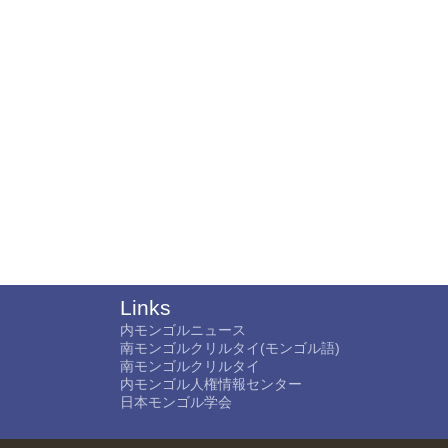
Links
内モンゴルニュース
南モンゴルクリルタイ(モンゴル語)
南モンゴルクリルタイ
内モンゴル人権情報センター
日本モンゴル学会