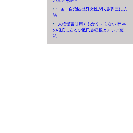
の真実を語る
中国・自治区出身女性が民族弾圧に抗
議
「人権侵害は痛くもかゆくもない」日本
の根底にある少数民族軽視とアジア蔑
視