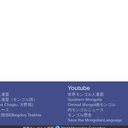
Youtube
人連盟
世界モンゴル人連盟
人連盟（モンゴル国）
Southern Mongolia
s Chogtu, 大野旭)
Omnod Mongol南モンゴル
ュース
内モンゴルニュース
lbegdorj Tsakhia
モンゴル歴史
Save the MongolianLanguage