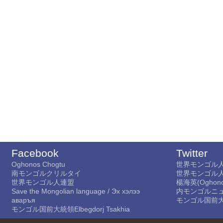
Facebook
Twitter
Oghonos Chogtu
世界モンゴル
南モンゴルクリルタイ
世界モンゴル
世界モンゴル人連盟
楊海英(Oghono
Save the Mongolian language / Эх хэлээ
内モンゴルニ
аваръя
モンゴル国前大統領E
モンゴル国前大統領Elbegdorj Tsakhia