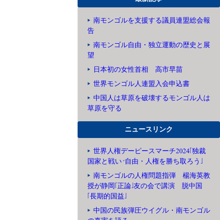
南モンゴルを支援する議員連盟総会報
告
南モンゴル自由・独立運動の歴史と展
望
日本初の女性首相 高市早苗
世界モンゴル人連盟入会申込書
中国人は草原を破壊するモンゴル人は
草原を守る
ニュースリンク
世界人権デーピースマーチ2024「独裁
国家と戦い、自由・人権を勝ち取ろう」
南モンゴルの人権問題指弾 楊海英教
授が静岡「正論」友の会で講演 脱中国
「長期的国益」
中国の民族弾圧ウイグル・南モンゴル